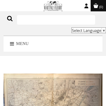
(0)

Select Language
▼
MENU