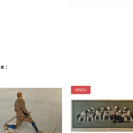
e :
VENDU