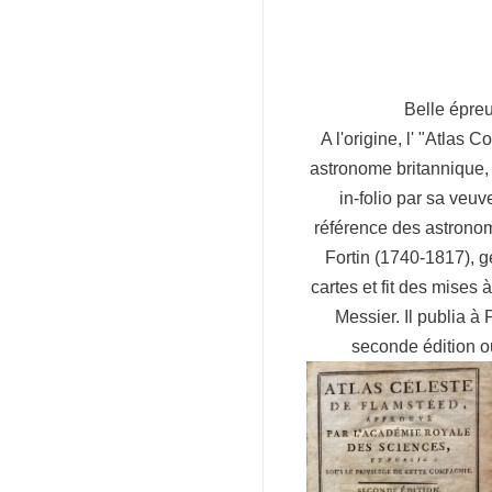
Belle épre
A l'origine, l' "
Atlas Co
astronome britannique, 
in-folio par sa veuv
référence des astronom
Fortin (1740-1817), gé
cartes et fit des mises
Messier. Il publia à
seconde édition ou