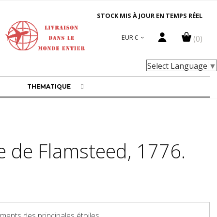
STOCK MIS À JOUR EN TEMPS RÉEL
EUR €
(0)

Select Language
▼
THEMATIQUE
te de Flamsteed, 1776.
ments des principales étoiles.