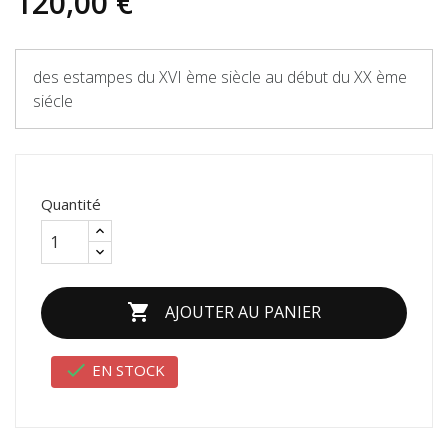
120,00 €
des estampes du XVI ème siècle au début du XX ème
siécle
Quantité

AJOUTER AU PANIER

EN STOCK