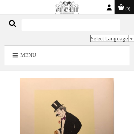
(0)

Select Language
▼
MENU