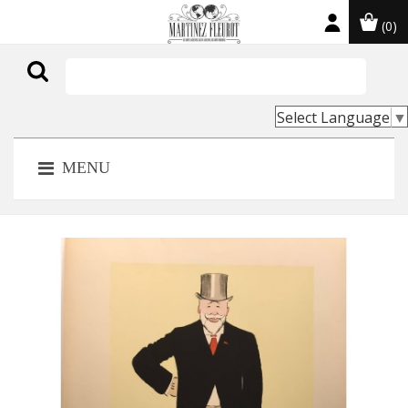
(0)

Select Language
▼
MENU