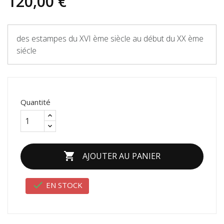
120,00 €
des estampes du XVI ème siècle au début du XX ème
siécle
Quantité

AJOUTER AU PANIER

EN STOCK