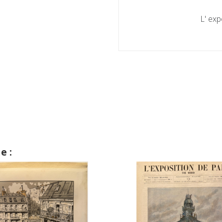
L' exp
e :