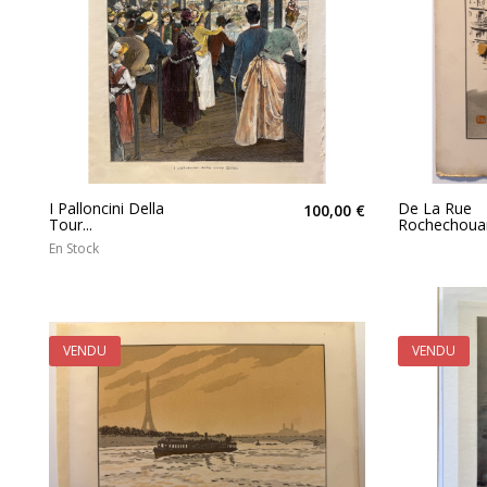
I Palloncini Della
De La Rue
100,00 €
Tour...
Rochechouart
En Stock
VENDU
VENDU