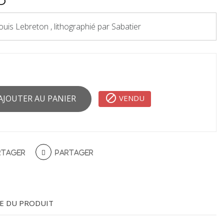
ouis Lebreton , lithographié par Sabatier

VENDU
AJOUTER AU PANIER
rtager
Partager
E DU PRODUIT