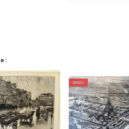
e :
VENDU