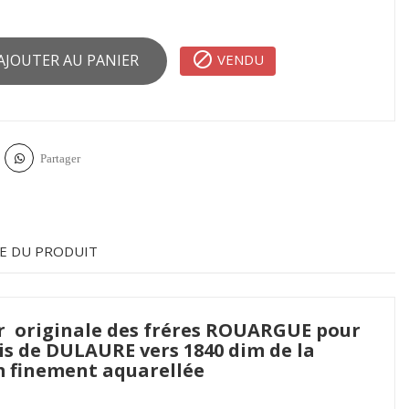

VENDU
AJOUTER AU PANIER
Partager
E DU PRODUIT
er originale des fréres ROUARGUE pour
ris de DULAURE vers 1840 dim de la
cm finement aquarellée