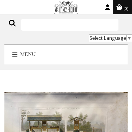
(0)

Select Language
▼
MENU