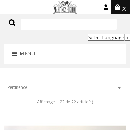
(0)

Select Language
▼
MENU
Pertinence

Affichage 1-22 de 22 article(s)