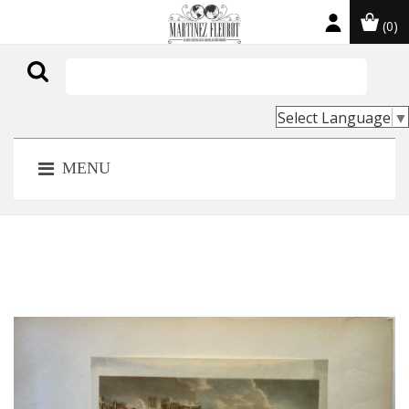
(0)

Select Language
▼
MENU