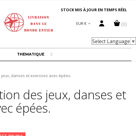
STOCK MIS À JOUR EN TEMPS RÉEL
EUR €
(0)

Select Language
▼
THEMATIQUE
 jeux, danses et exercices avec épées.
ion des jeux, danses et
vec épées.
EZ 200,00 €