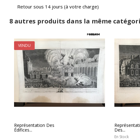
Retour sous 14 jours (à votre charge)
8 autres produits dans la même catégori
PROMO !
-200,00 €
VENDU
Représentation Des
Représentat
Édifices...
Des...
En Stock