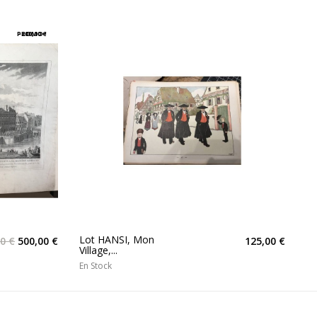
PROMO !
-200,00 €
Lot HANSI, Mon
0 €
500,00 €
125,00 €
Village,...
En Stock