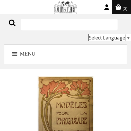
(0)

Select Language
▼
MENU
NOUVEAU