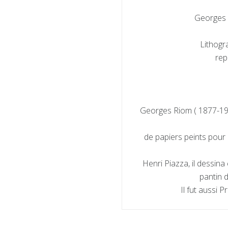
Georges 
Lithogr
rep
Georges Riom ( 1877-196
de papiers peints pour l
Henri Piazza, il dessin
pantin d
Il fut aussi 