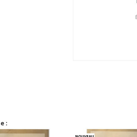
e :
NOUVEAU