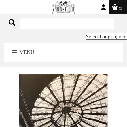
(0)

Select Language
▼
MENU