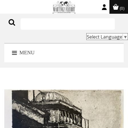
(0)

Select Language
▼
MENU