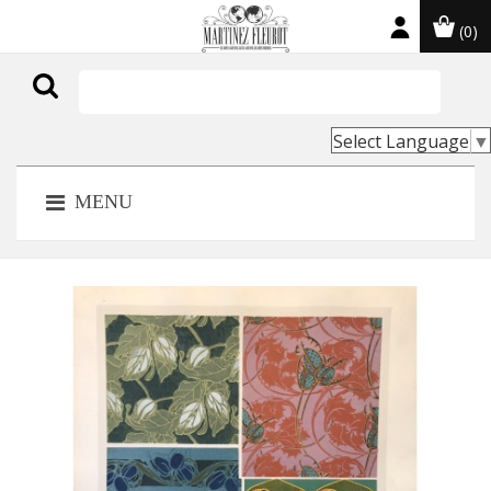
(0)

Select Language
▼
MENU