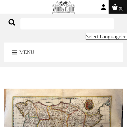
(0)

Select Language
▼
MENU