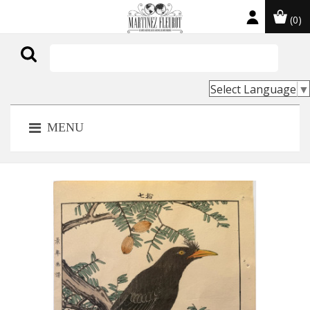
(0)

Select Language
▼
MENU
NOUVEAU