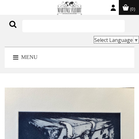
(0)

Select Language
▼
MENU