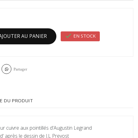

EN STOCK
AJOUTER AU PANIER
Partager
E DU PRODUIT
r cuivre aux pointillés d'Augustin Legrand
d' après le dessin de J.L Prevost