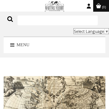
(0)

Select Language
▼
MENU