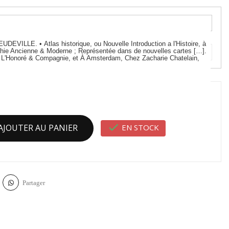
VILLE. • Atlas historique, ou Nouvelle Introduction a l'Histoire, à
phie Ancienne & Moderne ; Représentée dans de nouvelles cartes […].
L'Honoré & Compagnie, et À Amsterdam, Chez Zacharie Chatelain,

EN STOCK
AJOUTER AU PANIER
Partager