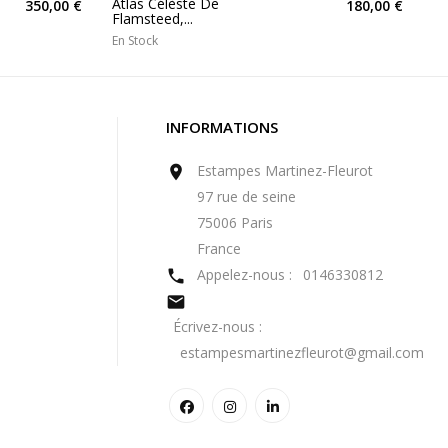
Atlas Célèste De
350,00 €
180,00 €
Flamsteed,...
En Stock
INFORMATIONS
Estampes Martinez-Fleurot

97 rue de seine
75006 Paris
France
Appelez-nous :
0146330812


Écrivez-nous :
estampesmartinezfleurot@gmail.com