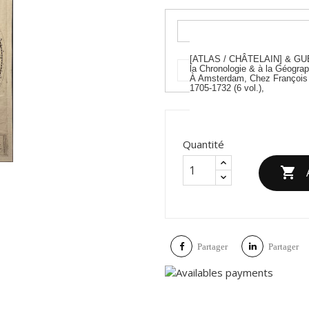
[ATLAS / CHÂTELAIN] & GUEUDE
la Chronologie & à la Géogra
À Amsterdam, Chez François 
1705-1732 (6 vol.),
Quantité

Partager
Partager