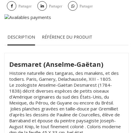
Partager
Partager
Partager
DESCRIPTION
RÉFÉRENCE DU PRODUIT
Desmaret (Anselme-Gaëtan)
Histoire naturelle des tangaras, des manakins, et des
todiers. Paris, Garnery, Delachaussée, XIII - 1805.
Le zoologiste Anselme-Gaëtan Desmarest (1784-
1838) décrit diverses espèces de petits oiseaux
d'Amérique originaires du sud des États-Unis, du
Mexique, du Pérou, de Guyane ou encore du Brésil.
Jolies planches gravées en taille-douce par Gremilliet
d'après les dessins de Pauline de Courcelles, élève de
Barraband et épouse du peintre paysagiste Joseph-
August Knip, le tout finement colorié . Coloris moderne
dim de la feuille 45 X 33 cm, bel état