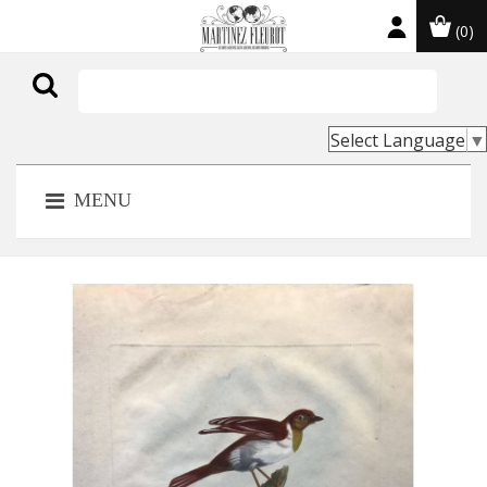
(0)

Select Language
▼
MENU