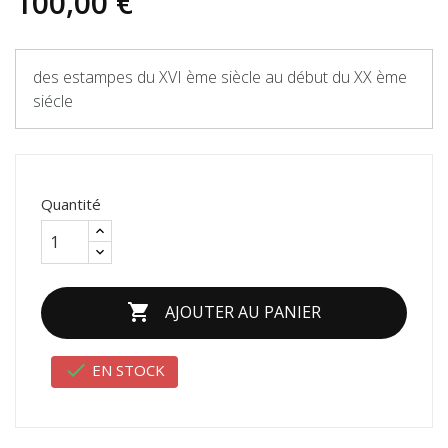
100,00 €
des estampes du XVI ème siècle au début du XX ème
siécle
Quantité

AJOUTER AU PANIER

EN STOCK