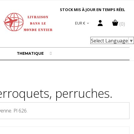
STOCK MIS À JOUR EN TEMPS RÉEL
EUR €
(0)

Select Language
▼
THEMATIQUE
erroquets, perruches.
yenne. Pl 626.