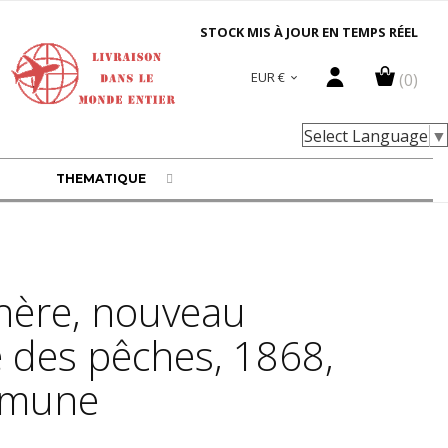
STOCK MIS À JOUR EN TEMPS RÉEL
EUR €
(0)

Select Language
▼
THEMATIQUE
hère, nouveau
e des pêches, 1868,
mmune