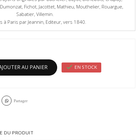
, Dumonzat, Fichot, Jacottet, Mathieu, Mouthelier, Rouargue,
Sabatier, Villemin.
s à Paris par Jeannin, Editeur, vers 1840.

EN STOCK
AJOUTER AU PANIER
Partager
E DU PRODUIT