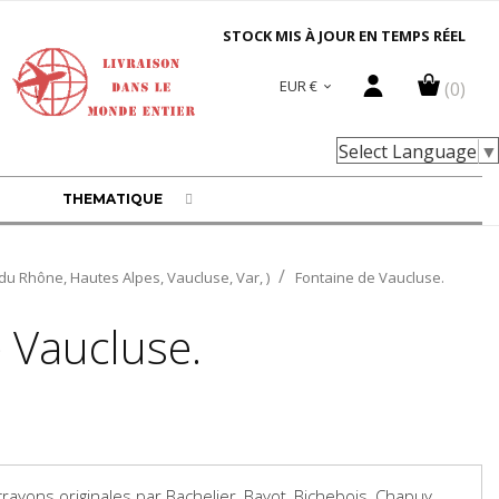
STOCK MIS À JOUR EN TEMPS RÉEL
EUR €
(0)

Select Language
▼
THEMATIQUE
u Rhône, Hautes Alpes, Vaucluse, Var, )
Fontaine de Vaucluse.
 Vaucluse.
rayons originales par Bachelier, Bayot, Bichebois, Chapuy,