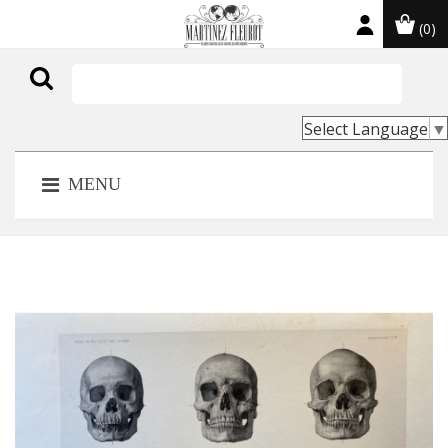
(0)

Select Language
▼
MENU