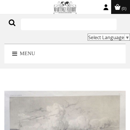
(0)

Select Language
▼
MENU