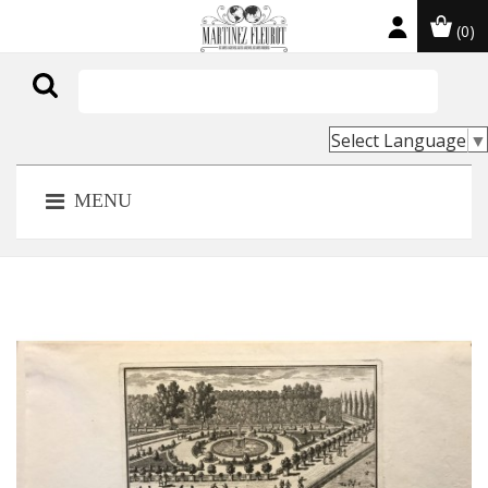
(0)

Select Language
▼
MENU