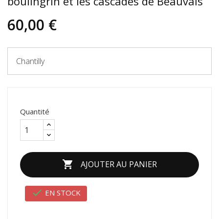
boulingrin et les cascades de Beauvais
60,00 €
Chantilly
Quantité

AJOUTER AU PANIER

EN STOCK