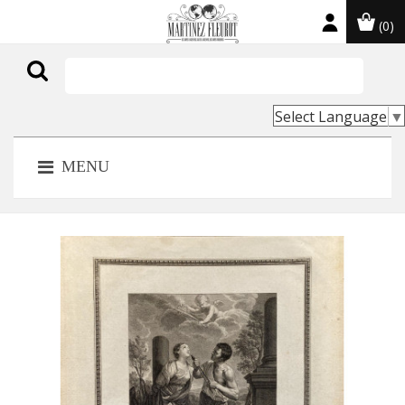
(0)

Select Language
▼
MENU