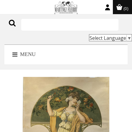
(0)

Select Language
▼
MENU