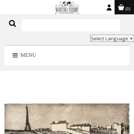
(0)

Select Language
▼
MENU